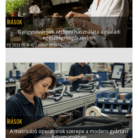
ÍRÁSOK
Gyógynövények otthoni használata a családi
egészségmegőrzésben
PD
2026.05.16.
3 HÓNAP
BY
DESS
ÍRÁSOK
A matricázó operátorok szerepe a modern gyártási
folyamatokban