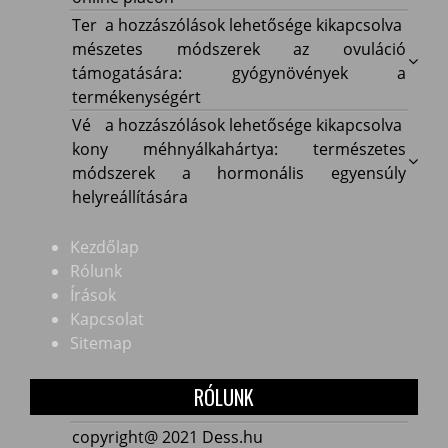
nő
a
Természetes
Ter
a hozzászólások lehetősége kikapcsolva
a
kedvezményekre
módszerek
mészetes módszerek az ovuláció
nettó
és
az
támogatására: gyógynövények a
fizetés
akciókra
ovuláció
termékenységért
bejegyzéshez
épülő
támogatására:
Vékony
Vé
a hozzászólások lehetősége kikapcsolva
magyar
gyógynövények
méhnyálkahártya:
kony méhnyálkahártya: természetes
online
a
természetes
módszerek a hormonális egyensúly
piacon
termékenységért
módszerek
helyreállítására
bejegyzéshez
bejegyzéshez
a
hormonális
Kezdőlap
egyensúly
Rólunk
helyreállítására
Írások
bejegyzéshez
Kapcsolat
Sitemap
RÓLUNK
copyright@ 2021 Dess.hu