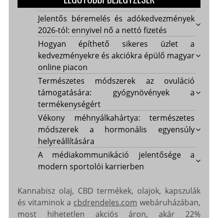
Jelentős béremelés és adókedvezmények
2026-tól: ennyivel nő a nettó fizetés
Hogyan építhető sikeres üzlet a
kedvezményekre és akciókra épülő magyar
online piacon
Természetes módszerek az ovuláció
támogatására: gyógynövények a
termékenységért
Vékony méhnyálkahártya: természetes
módszerek a hormonális egyensúly
helyreállítására
A médiakommunikáció jelentősége a
modern sportolói karrierben
Kannabisz olaj, CBD termékek, olajok, kapszulák
és vitaminok a
cbdrendeles.com
webáruházában,
most hihetetlen akciós áron, akár 22%