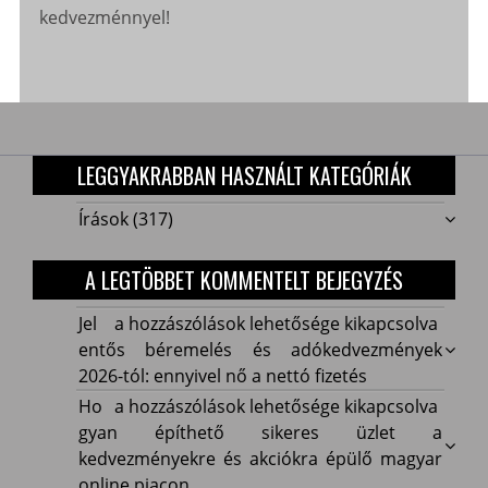
kedvezménnyel!
LEGGYAKRABBAN HASZNÁLT KATEGÓRIÁK
Írások
(317)
A LEGTÖBBET KOMMENTELT BEJEGYZÉS
Jelentős
Jel
a hozzászólások lehetősége kikapcsolva
béremelés
entős béremelés és adókedvezmények
és
2026-tól: ennyivel nő a nettó fizetés
adókedvezmények
Hogyan
Ho
a hozzászólások lehetősége kikapcsolva
2026-
építhető
gyan építhető sikeres üzlet a
tól:
sikeres
kedvezményekre és akciókra épülő magyar
ennyivel
üzlet
online piacon