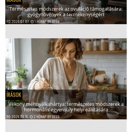
Természetes módszerek az ovuláció támogatására:
gyógynövények a termékenységért
PD
2026.07.07.
1 HÓNAP
BY
DESS
ÍRÁSOK
Vékony méhnyálkahártya: természetes módszerek a
hormonális egyensúly helyreállítására
PD
2026.06.15.
2 HÓNAP
BY
DESS