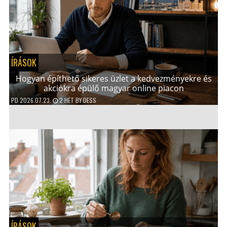
ÍRÁSOK
Hogyan építhető sikeres üzlet a kedvezményekre és
akciókra épülő magyar online piacon
PD
2026.07.23.
2 HÉT
BY
DESS
ÍRÁSOK