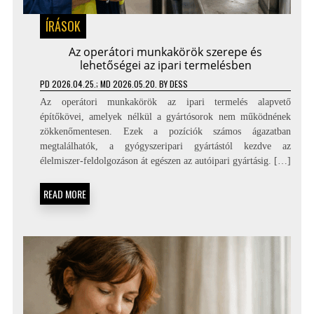
ÍRÁSOK
Az operátori munkakörök szerepe és
lehetőségei az ipari termelésben
PD
2026.04.25.
; MD 2026.05.20.
BY
DESS
Az operátori munkakörök az ipari termelés alapvető
építőkövei, amelyek nélkül a gyártósorok nem működnének
zökkenőmentesen. Ezek a pozíciók számos ágazatban
megtalálhatók, a gyógyszeripari gyártástól kezdve az
élelmiszer-feldolgozáson át egészen az autóipari gyártásig. […]
READ MORE