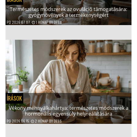
Természetes módszerek az ovuláció támogatására:
gyógynövények a termékenységért
PD
2026.07.07.
1 HÓNAP
BY
DESS
ÍRÁSOK
Vékony méhnyálkahártya: természetes módszerek a
hormonális egyensúly helyreállítására
PD
2026.06.15.
2 HÓNAP
BY
DESS