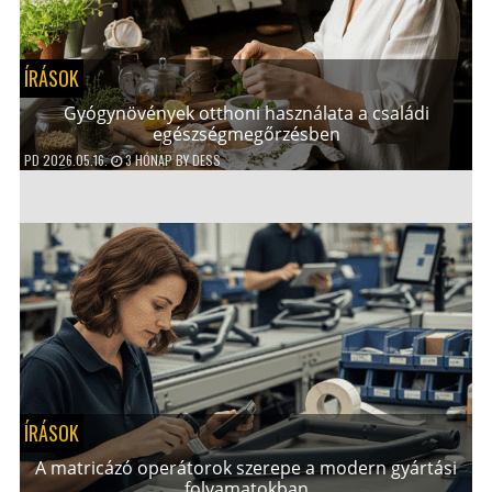
ÍRÁSOK
Gyógynövények otthoni használata a családi
egészségmegőrzésben
PD
2026.05.16.
3 HÓNAP
BY
DESS
ÍRÁSOK
A matricázó operátorok szerepe a modern gyártási
folyamatokban