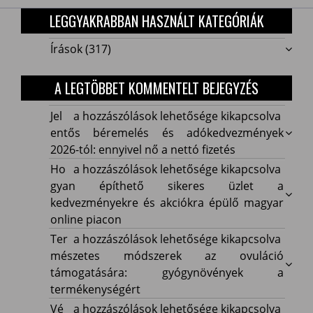
LEGGYAKRABBAN HASZNÁLT KATEGÓRIÁK
Írások
(317)
A LEGTÖBBET KOMMENTELT BEJEGYZÉS
Jelentős
Jel
a hozzászólások lehetősége kikapcsolva
béremelés
entős béremelés és adókedvezmények
és
2026-tól: ennyivel nő a nettó fizetés
adókedvezmények
Hogyan
Ho
a hozzászólások lehetősége kikapcsolva
2026-
építhető
gyan építhető sikeres üzlet a
tól:
sikeres
kedvezményekre és akciókra épülő magyar
ennyivel
üzlet
online piacon
nő
a
Természetes
Ter
a hozzászólások lehetősége kikapcsolva
a
kedvezményekre
módszerek
mészetes módszerek az ovuláció
nettó
és
az
támogatására: gyógynövények a
fizetés
akciókra
ovuláció
termékenységért
bejegyzéshez
épülő
támogatására:
Vékony
Vé
a hozzászólások lehetősége kikapcsolva