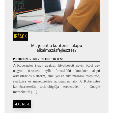
ÍRÁSOK
Mit jelent a konténer-alapú
alkalmazásfejlesztés?
PD
2021.09.15.
; MD 2021.10.07.
BY
DESS
A Kubernetes (vagy gyakran hivatkozott nevén K8s) egy
nagyon összetett nyílt forráskódú konténer alapú
orkesztrációs platform, amellyel az alkalmazások telepítése,
skálázása és menedzselése automatizálható. A Kubernetes
konténerkezelés technológiája eredendően a Google
mérnökeitől […]
READ MORE