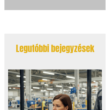
Legutóbbi bejegyzések