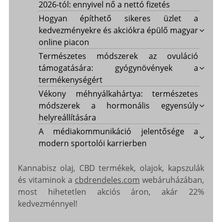
2026-tól: ennyivel nő a nettó fizetés
Hogyan építhető sikeres üzlet a
kedvezményekre és akciókra épülő magyar
online piacon
Természetes módszerek az ovuláció
támogatására: gyógynövények a
termékenységért
Vékony méhnyálkahártya: természetes
módszerek a hormonális egyensúly
helyreállítására
A médiakommunikáció jelentősége a
modern sportolói karrierben
Kannabisz olaj, CBD termékek, olajok, kapszulák
és vitaminok a
cbdrendeles.com
webáruházában,
most hihetetlen akciós áron, akár 22%
kedvezménnyel!