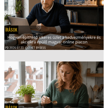
ÍRÁSOK
Hogyan építhető sikeres üzlet a kedvezményekre és
akciókra épülő magyar online piacon
PD
2026.07.23.
2 HÉT
BY
DESS
ÍRÁSOK