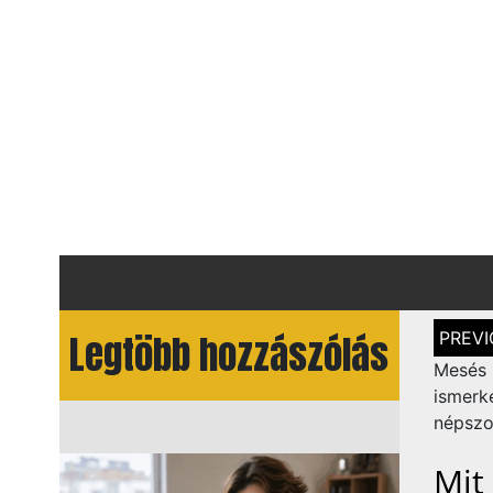
Bejegy
Legtöbb hozzászólás
navigá
Mes
ismerk
népszo
Mit