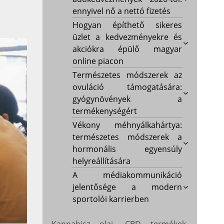
ennyivel nő a nettó fizetés
Hogyan építhető sikeres
üzlet a kedvezményekre és
akciókra épülő magyar
online piacon
Természetes módszerek az
ovuláció támogatására:
gyógynövények a
termékenységért
Vékony méhnyálkahártya:
természetes módszerek a
hormonális egyensúly
helyreállítására
A médiakommunikáció
jelentősége a modern
sportolói karrierben
Kannabisz olaj, CBD termékek,