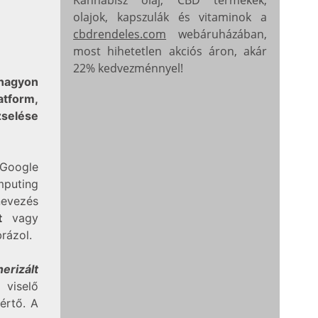
olajok, kapszulák és vitaminok a
cbdrendeles.com
webáruházában,
most hihetetlen akciós áron, akár
22% kedvezménnyel!
nagyon
atform,
zselése
 Google
mputing
nevezés
ót
vagy
rázol.
erizált
 viselő
értő. A