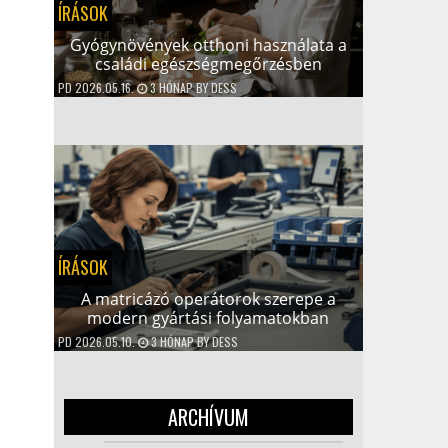
ÍRÁSOK
Gyógynövények otthoni használata a
családi egészségmegőrzésben
PD
2026.05.16.
3 HÓNAP
BY
DESS
ÍRÁSOK
A matricázó operátorok szerepe a
modern gyártási folyamatokban
PD
2026.05.10.
3 HÓNAP
BY
DESS
ARCHÍVUM