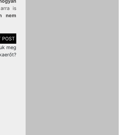
hogyan
arra is
en nem
suk meg
kaerőt?