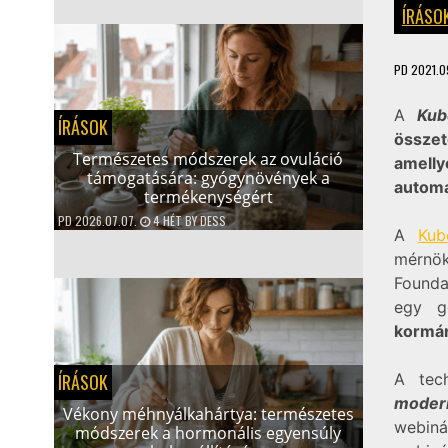
ÍRÁSO
PD
2021.09
A
Kub
ÍRÁSOK
összet
Természetes módszerek az ovuláció
amelly
támogatására: gyógynövények a
automa
termékenységért
PD
2026.07.07.
4 HÉT
BY
DESS
A
Kub
mérnök
Founda
egy g
kormán
ÍRÁSOK
A tech
modern
Vékony méhnyálkahártya: természetes
webiná
módszerek a hormonális egyensúly