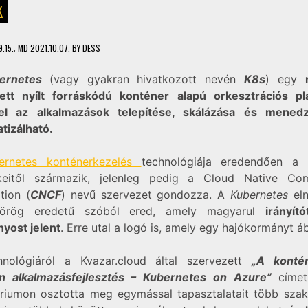
K
.15.
; MD 2021.10.07.
BY
DESS
ernetes
(vagy gyakran hivatkozott nevén
K8s
) egy
ett nyílt forráskódú konténer alapú orkesztrációs pl
el az alkalmazások telepítése, skálázása és mened
tizálható.
ernetes konténerkezelés
technológiája eredendően a
eitől származik, jelenleg pedig a Cloud Native Co
tion (
CNCF
) nevű szervezet gondozza. A
Kubernetes
el
örög eredetű szóból ered, amely magyarul
irányít
yost jelent
. Erre utal a logó is, amely egy hajókormányt áb
nológiáról a Kvazar.cloud által szervezett
„A kontén
 alkalmazásfejlesztés – Kubernetes on Azure”
címet
riumon osztotta meg egymással tapasztalatait több szak