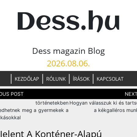
Dess.hu
Dess magazin Blog
2026.08.06.
KEZDŐLAP
RÓLUNK
ÍRÁSOK
KAPCSOLAT
zés
ció
és történetekben
Hogyan válasszuk ki és tart
edhetnek meg a gyermekek a
a kékgalléros mun
kásokkal
 Jelent A Konténer-Alapú