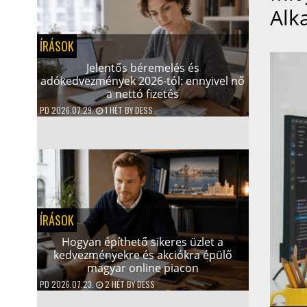
Alk
ÍRÁSOK
Jelentős béremelés és
adókedvezmények 2026-tól: ennyivel nő
a nettó fizetés
PD
2026.07.29.
1 HÉT
BY
DESS
ÍRÁSOK
Hogyan építhető sikeres üzlet a
kedvezményekre és akciókra épülő
magyar online piacon
PD
2026.07.23.
2 HÉT
BY
DESS