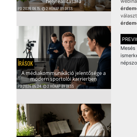
helyreállítására
webiná
érdeme
PD
2026.06.15.
2 HÓNAP
BY
DESS
válas
érdeme
Bejegy
navigá
Mes
ismerk
ÍRÁSOK
népszo
A médiakommunikáció jelentősége a
modern sportolói karrierben
PD
2026.05.24.
2 HÓNAP
BY
DESS