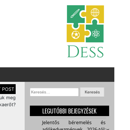
Keresés:
suk meg
kaerőt?
LEGUTÓBBI BEJEGYZÉSEK
Jelentős béremelés és
adókedvezmények 2026-tól: