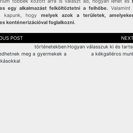
rium többek között arra is választ ad, hogyan lehet és
s egy alkalmazást felköltöztetni a felhőbe.
Valamint 
zt kapunk, hogy
melyek azok a területek, amelyek
s konténerizációval foglalkozni.
zés
ció
és történetekben
Hogyan válasszuk ki és tart
edhetnek meg a gyermekek a
a kékgalléros mun
kásokkal