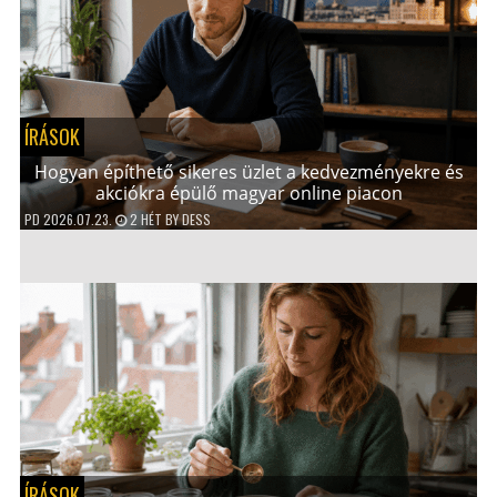
ÍRÁSOK
Hogyan építhető sikeres üzlet a kedvezményekre és
akciókra épülő magyar online piacon
PD
2026.07.23.
2 HÉT
BY
DESS
ÍRÁSOK