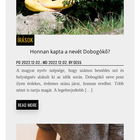
ÍRÁSOK
Honnan kapta a nevét Dobogókő?
PD
2022.12.02.
; MD 2022.12.02.
BY
DESS
A magyar nyelv szépsége, hogy számos beszédes szó és
helységnév alakult ki az idők során. Dobogókő neve pont
ilyen érdekes, érdemes utána járni, honnan eredhet. Több
nézet is tartja magát. A legelterjedtebb […]
READ MORE