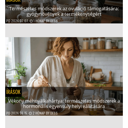
Természetes módszerek az ovuláció támogatására:
gyógynövények a termékenységért
PD
2026.07.07.
1 HÓNAP
BY
DESS
ÍRÁSOK
Vékony méhnyálkahártya: természetes módszerek a
hormonális egyensúly helyreállítására
PD
2026.06.15.
2 HÓNAP
BY
DESS