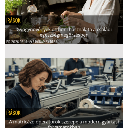
ÍRÁSOK
Gyógynövények otthoni használata a családi
egészségmegőrzésben
PD
2026.05.16.
3 HÓNAP
BY
DESS
ÍRÁSOK
A matricázó operátorok szerepe a modern gyártási
folyamatokban