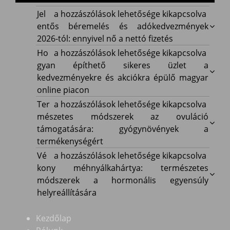
Jelentős
Jel
a hozzászólások lehetősége kikapcsolva
béremelés
entős béremelés és adókedvezmények
és
2026-tól: ennyivel nő a nettó fizetés
adókedvezmények
Hogyan
Ho
a hozzászólások lehetősége kikapcsolva
2026-
építhető
gyan építhető sikeres üzlet a
tól:
sikeres
kedvezményekre és akciókra épülő magyar
ennyivel
üzlet
online piacon
nő
a
Természetes
Ter
a hozzászólások lehetősége kikapcsolva
a
kedvezményekre
módszerek
mészetes módszerek az ovuláció
nettó
és
az
támogatására: gyógynövények a
fizetés
akciókra
ovuláció
termékenységért
bejegyzéshez
épülő
támogatására:
Vékony
Vé
a hozzászólások lehetősége kikapcsolva
magyar
gyógynövények
méhnyálkahártya:
kony méhnyálkahártya: természetes
online
a
természetes
módszerek a hormonális egyensúly
piacon
termékenységért
módszerek
helyreállítására
bejegyzéshez
bejegyzéshez
a
hormonális
Kezdőlap
egyensúly