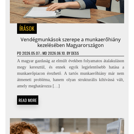
ÍRÁSOK
Vendégmunkások szerepe a munkaerőhiány
kezelésében Magyarországon
PD
2026.05.07.
; MD 2026.06.10.
BY
DESS
A magyar gazdaság az elmúlt években folyamatos átalakuláson
megy keresztül, és ennek egyik legjelentősebb hatása a
munkaerőpiacon érezhető. A tartós munkaerőhiány már nem
átmeneti probléma, hanem olyan strukturális kihívássá vált,
amely meghatározza […]
READ MORE