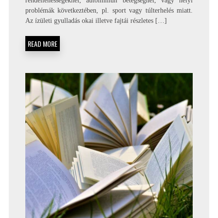
rendellenességeknél, autoimmun betegségnél, vagy helyi
problémák következtében, pl. sport vagy túlterhelés miatt.
Az ízületi gyulladás okai illetve fajtái részletes […]
READ MORE