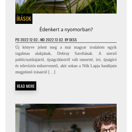
ÍRÁSOK
Édenkert a nyomorban?
PD
2022.12.02.
; MD 2022.12.02.
BY
DESS
Új könyve jelent meg a mai magyar irodalom egyik
izgalmas alakjának, Dobray Saroltának. A szerző
publicisztikájáról, újságcikkeiről vált ismertté, író, újságíró
és televíziós műsorvezető, akit sokan a Nők Lapja hasábjain
megjelenő írásairól […]
READ MORE