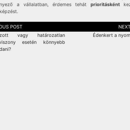
ényező a vállalatban, érdemes tehát
prioritásként
ke
képzést.
zés
ció
ozott vagy határozatlan
Édenkert a nyo
viszony esetén könnyebb
dani?