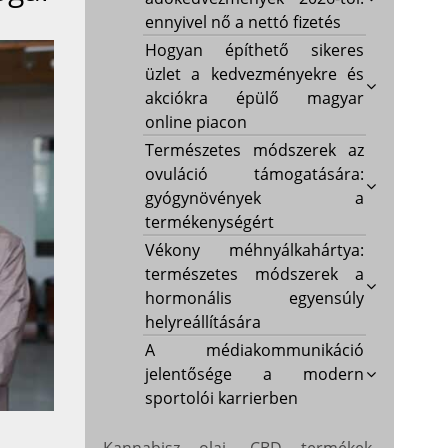
ennyivel nő a nettó fizetés
Hogyan építhető sikeres
üzlet a kedvezményekre és
akciókra épülő magyar
online piacon
Természetes módszerek az
ovuláció támogatására:
gyógynövények a
termékenységért
Vékony méhnyálkahártya:
természetes módszerek a
hormonális egyensúly
helyreállítására
A médiakommunikáció
jelentősége a modern
sportolói karrierben
Kannabisz olaj, CBD termékek,