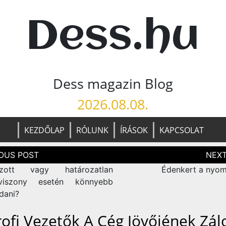
Dess.hu
Dess magazin Blog
2026.08.08.
KEZDŐLAP
RÓLUNK
ÍRÁSOK
KAPCSOLAT
zés
ció
ozott vagy határozatlan
Édenkert a nyo
viszony esetén könnyebb
dani?
rofi Vezetők A Cég Jövőjének Zál