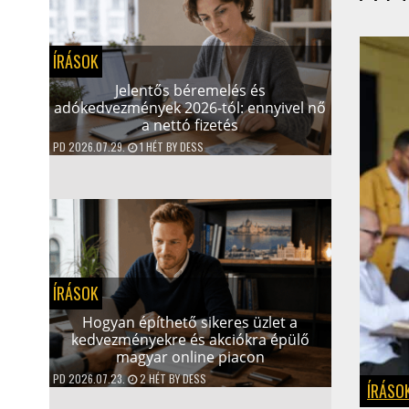
ÍRÁSOK
Jelentős béremelés és
adókedvezmények 2026-tól: ennyivel nő
a nettó fizetés
PD
2026.07.29.
1 HÉT
BY
DESS
ÍRÁSOK
Hogyan építhető sikeres üzlet a
kedvezményekre és akciókra épülő
magyar online piacon
PD
2026.07.23.
2 HÉT
BY
DESS
ÍRÁSO