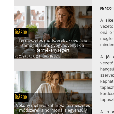
PD
2022.1
A
sik
vezető
ÍRÁSOK
önálló
megfe
Természetes módszerek az ovuláció
minden
támogatására: gyógynövények a
termékenységért
PD
2026.07.07.
1 HÓNAP
BY
DESS
A
jó v
vezető
hangsú
szerve
kapha
tapasz
kérdé
ÍRÁSOK
tapaszt
Vékony méhnyálkahártya: természetes
módszerek a hormonális egyensúly
A jó