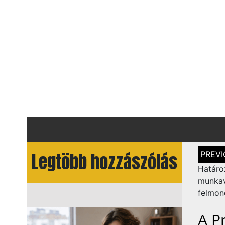
Bejegy
Legtöbb hozzászólás
navigá
Határ
munka
felmon
A P