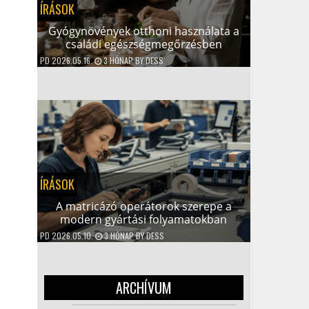
ÍRÁSOK
Gyógynövények otthoni használata a
családi egészségmegőrzésben
PD
2026.05.16.
3 HÓNAP
BY
DESS
ÍRÁSOK
A matricázó operátorok szerepe a
modern gyártási folyamatokban
PD
2026.05.10.
3 HÓNAP
BY
DESS
ARCHÍVUM