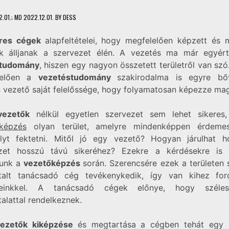
2.01.
; MD 2022.12.01.
BY
DESS
eres cégek
alapfeltételei, hogy megfelelően képzett és m
k álljanak a szervezet élén. A vezetés ma már egyér
tudomány
, hiszen egy nagyon összetett területről van szó
lelően a
vezetéstudomány
szakirodalma is egyre bő
 vezető saját felelőssége, hogy folyamatosan képezze mag
ezetők
nélkül egyetlen szervezet sem lehet sikeres
képzés
olyan terület, amelyre mindenképpen érdeme
lyt fektetni. Mitől jó egy vezető? Hogyan járulhat 
zet hosszú távú sikeréhez? Ezekre a kérdésekre is 
tunk a
vezetőképzés
során. Szerencsére ezek a területen
talt tanácsadó cég tevékenykedik, így van kihez for
seinkkel. A tanácsadó cégek előnye, hogy széle
alattal rendelkeznek.
vezetők kiképzése
és megtartása a cégben tehát egy k