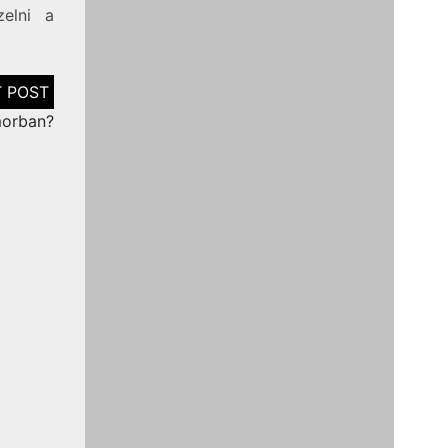
zelni a
morban?