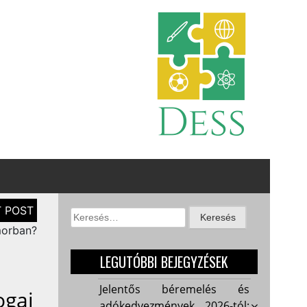
Keresés:
morban?
LEGUTÓBBI BEJEGYZÉSEK
Jelentős béremelés és
ogai
adókedvezmények 2026-tól: