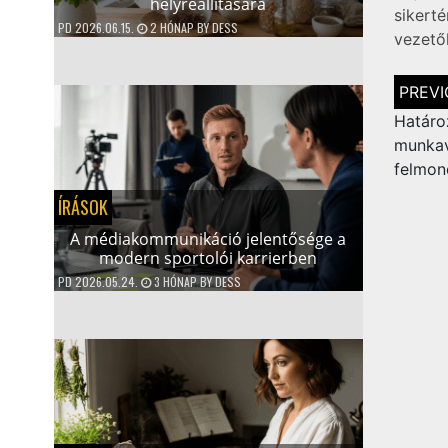
helyreállítására
sikert
PD
2026.06.15.
2 HÓNAP
BY
DESS
vezető
Bejegy
navigá
Határ
munka
felmon
ÍRÁSOK
A médiakommunikáció jelentősége a
modern sportolói karrierben
PD
2026.05.24.
3 HÓNAP
BY
DESS