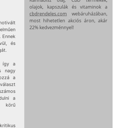
olajok, kapszulák és vitaminok a
cbdrendeles.com
webáruházában,
most hihetetlen akciós áron, akár
otivált
22% kedvezménnyel!
telműen
. Ennek
vül, és
át.
, így a
s nagy
hozzá a
választ
 számos
dulni a
s körű
ritikus