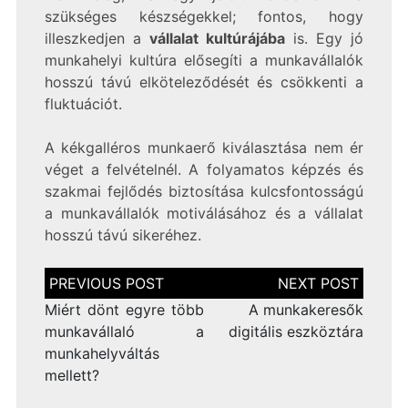
szükséges készségekkel; fontos, hogy
illeszkedjen a
vállalat kultúrájába
is. Egy jó
munkahelyi kultúra elősegíti a munkavállalók
hosszú távú elköteleződését és csökkenti a
fluktuációt.
A kékgalléros munkaerő kiválasztása nem ér
véget a felvételnél. A folyamatos képzés és
szakmai fejlődés biztosítása kulcsfontosságú
a munkavállalók motiválásához és a vállalat
hosszú távú sikeréhez.
Bejegyzés
navigáció
Miért dönt egyre több
A munkakeresők
munkavállaló a
digitális eszköztára
munkahelyváltás
mellett?