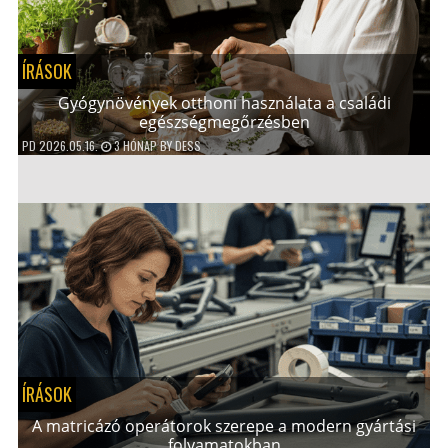
ÍRÁSOK
Gyógynövények otthoni használata a családi
egészségmegőrzésben
PD
2026.05.16.
3 HÓNAP
BY
DESS
ÍRÁSOK
A matricázó operátorok szerepe a modern gyártási
folyamatokban