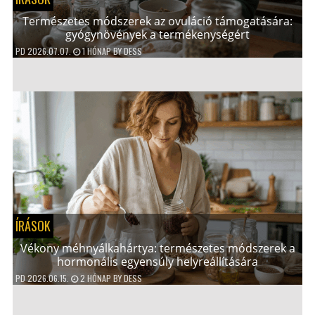
Természetes módszerek az ovuláció támogatására:
gyógynövények a termékenységért
PD
2026.07.07.
1 HÓNAP
BY
DESS
ÍRÁSOK
Vékony méhnyálkahártya: természetes módszerek a
hormonális egyensúly helyreállítására
PD
2026.06.15.
2 HÓNAP
BY
DESS