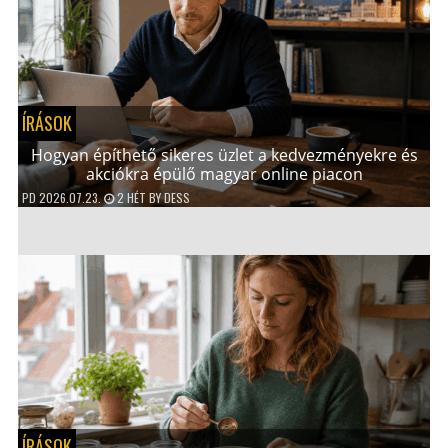
ÍRÁSOK
Hogyan építhető sikeres üzlet a kedvezményekre és
akciókra épülő magyar online piacon
PD
2026.07.23.
2 HÉT
BY
DESS
ÍRÁSOK