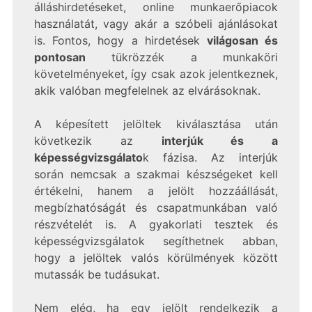
álláshirdetéseket, online munkaerőpiacok
használatát, vagy akár a szóbeli ajánlásokat
is. Fontos, hogy a hirdetések
világosan és
pontosan
tükrözzék a munkaköri
követelményeket, így csak azok jelentkeznek,
akik valóban megfelelnek az elvárásoknak.
A képesített jelöltek kiválasztása után
következik az
interjúk és a
képességvizsgálato
k fázisa. Az interjúk
során nemcsak a szakmai készségeket kell
értékelni, hanem a jelölt hozzáállását,
megbízhatóságát és csapatmunkában való
részvételét is. A gyakorlati tesztek és
képességvizsgálatok segíthetnek abban,
hogy a jelöltek valós körülmények között
mutassák be tudásukat.
Nem elég, ha egy jelölt rendelkezik a