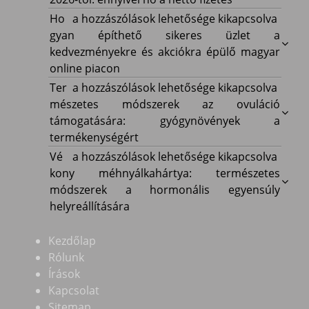
adókedvezmények
Hogyan
Ho
a hozzászólások lehetősége kikapcsolva
2026-
építhető
gyan építhető sikeres üzlet a
tól:
sikeres
kedvezményekre és akciókra épülő magyar
ennyivel
üzlet
online piacon
nő
a
Természetes
Ter
a hozzászólások lehetősége kikapcsolva
a
kedvezményekre
módszerek
mészetes módszerek az ovuláció
nettó
és
az
támogatására: gyógynövények a
fizetés
akciókra
ovuláció
termékenységért
bejegyzéshez
épülő
támogatására:
Vékony
Vé
a hozzászólások lehetősége kikapcsolva
magyar
gyógynövények
méhnyálkahártya:
kony méhnyálkahártya: természetes
online
a
természetes
módszerek a hormonális egyensúly
piacon
termékenységért
módszerek
helyreállítására
bejegyzéshez
bejegyzéshez
a
hormonális
Kezdőlap
egyensúly
Rólunk
helyreállítására
Írások
bejegyzéshez
Kapcsolat
Sitemap