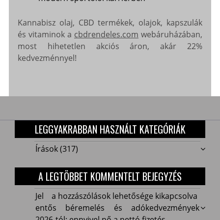
Kannabisz olaj, CBD termékek, olajok, kapszulák
és vitaminok a
cbdrendeles.com
webáruházában,
most hihetetlen akciós áron, akár 22%
kedvezménnyel!
LEGGYAKRABBAN HASZNÁLT KATEGÓRIÁK
Írások
(317)
A LEGTÖBBET KOMMENTELT BEJEGYZÉS
Jelentős
Jel
a hozzászólások lehetősége kikapcsolva
béremelés
entős béremelés és adókedvezmények
és
2026-tól: ennyivel nő a nettó fizetés