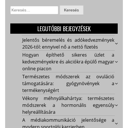
Keresés:
LEGUTÓBBI BEJEGYZÉSEK
Jelentős béremelés és adókedvezmények
2026-tól: ennyivel nő a nettó fizetés
Hogyan építhető sikeres üzlet a
kedvezményekre és akciókra épülő magyar
online piacon
Természetes módszerek az ovuláció
támogatására: gyógynövények a
termékenységért
Vékony méhnyálkahártya: természetes
módszerek a hormonális egyensúly
helyreállítására
A médiakommunikáció jelentősége a
modern sportolói karrierben