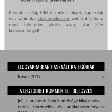
modern sportolói karrierben
Kannabisz olaj, CBD termékek, olajok, kapszulák
és vitaminok a
cbdrendeles.com
webáruházában,
most hihetetlen akciós áron, akár 22%
kedvezménnyel!
LEGGYAKRABBAN HASZNÁLT KATEGÓRIÁK
Írások
(317)
A LEGTÖBBET KOMMENTELT BEJEGYZÉS
Jelentős
Jel
a hozzászólások lehetősége kikapcsolva
béremelés
entős béremelés és adókedvezmények