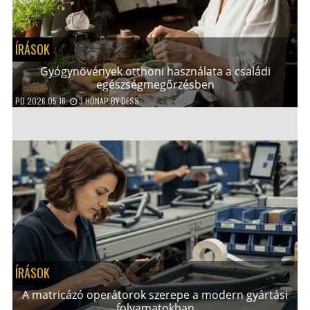
ÍRÁSOK
Gyógynövények otthoni használata a családi
egészségmegőrzésben
PD
2026.05.16.
3 HÓNAP
BY
DESS
ÍRÁSOK
A matricázó operátorok szerepe a modern gyártási
folyamatokban