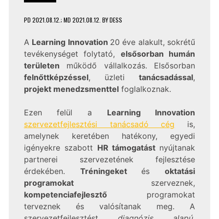
PD
2021.08.12.
; MD 2021.08.12.
BY
DESS
A
Learning Innovation
20 éve alakult, sokrétű
tevékenységet folytató,
elsősorban humán
területen
működő vállalkozás. Elsősorban
felnőttképzéssel
, üzleti
tanácsadással
,
projekt menedzsmenttel
foglalkoznak.
Ezen felül a
Learning Innovation
szervezetfejlesztési tanácsadó cég
is,
amelynek keretében hatékony, egyedi
igényekre szabott
HR támogatást
nyújtanak
partnerei szervezetének fejlesztése
érdekében.
Tréningeket
és
oktatási
programokat
szerveznek,
kompetenciafejlesztő
programokat
terveznek és valósítanak meg. A
szervezetfejlesztést
diagnózis alapú,