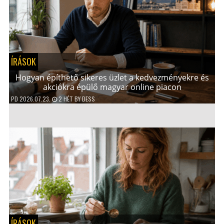
ÍRÁSOK
Hogyan építhető sikeres üzlet a kedvezményekre és
akciókra épülő magyar online piacon
PD
2026.07.23.
2 HÉT
BY
DESS
ÍRÁSOK