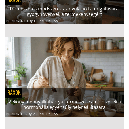
Természetes módszerek az ovuláció támogatására:
gyógynövények a termékenységért
PD
2026.07.07.
1 HÓNAP
BY
DESS
ÍRÁSOK
Vékony méhnyálkahártya: természetes módszerek a
hormonális egyensúly helyreállítására
PD
2026.06.15.
2 HÓNAP
BY
DESS