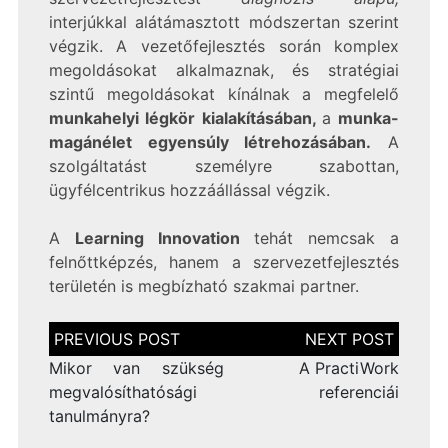
interjúkkal alátámasztott módszertan szerint
végzik. A vezetőfejlesztés során komplex
megoldásokat alkalmaznak, és stratégiai
szintű megoldásokat kínálnak a megfelelő
munkahelyi légkör kialakításában,
a
munka-
magánélet egyensúly létrehozásában.
A
szolgáltatást személyre szabottan,
ügyfélcentrikus hozzáállással végzik.
A
Learning Innovation
tehát nemcsak a
felnőttképzés, hanem a szervezetfejlesztés
területén is megbízható szakmai partner.
Bejegyzés
navigáció
Mikor van szükség
A PractiWork
megvalósíthatósági
referenciái
tanulmányra?