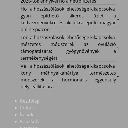
és
2026-tól: ennyivel nő a nettó fizetés
adókedvezmények
Hogyan
Ho
a hozzászólások lehetősége kikapcsolva
2026-
építhető
gyan építhető sikeres üzlet a
tól:
sikeres
kedvezményekre és akciókra épülő magyar
ennyivel
üzlet
online piacon
nő
a
Természetes
Ter
a hozzászólások lehetősége kikapcsolva
a
kedvezményekre
módszerek
mészetes módszerek az ovuláció
nettó
és
az
támogatására: gyógynövények a
fizetés
akciókra
ovuláció
termékenységért
bejegyzéshez
épülő
támogatására:
Vékony
Vé
a hozzászólások lehetősége kikapcsolva
magyar
gyógynövények
méhnyálkahártya:
kony méhnyálkahártya: természetes
online
a
természetes
módszerek a hormonális egyensúly
piacon
termékenységért
módszerek
helyreállítására
bejegyzéshez
bejegyzéshez
a
hormonális
Kezdőlap
egyensúly
Rólunk
helyreállítására
Írások
bejegyzéshez
Kapcsolat