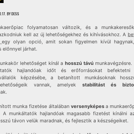
.17.
BY
DESS
kaerőpiac folyamatosan változik, és a munkakeresők
azkodniuk kell az új lehetőségekhez és kihívásokhoz. A
be
a
egy olyan opció, amit sokan figyelmen kívül hagynak
 előnnyel járhat.
unkakör lehetőséget kínál a
hosszú távú
munkavégzésre. 
ltatók hajlandóak időt és erőforrásokat befektetni
vállalók képzésébe, a betanított munkásoknak hossz
lehetőségeik vannak, amelyek
stabilitást és bizt
ak.
nított munka fizetése általában
versenyképes
a munkaerő
. A munkáltatók hajlandóak magasabb fizetést kínálni a
sszú távon velük maradnak, és fejlesztik a készségeiket.