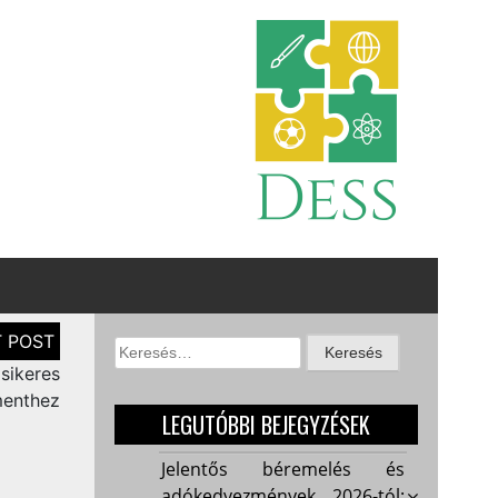
Keresés:
sikeres
menthez
LEGUTÓBBI BEJEGYZÉSEK
Jelentős béremelés és
adókedvezmények 2026-tól: