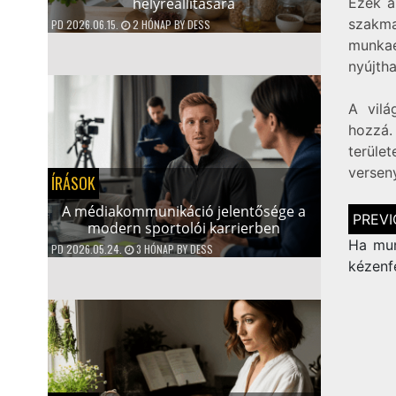
helyreállítására
Ezek a
szakm
PD
2026.06.15.
2 HÓNAP
BY
DESS
munkae
nyújtha
A vilá
hozzá.
terüle
versen
ÍRÁSOK
A médiakommunikáció jelentősége a
Bejegy
modern sportolói karrierben
navigá
Ha mun
PD
2026.05.24.
3 HÓNAP
BY
DESS
kézenf