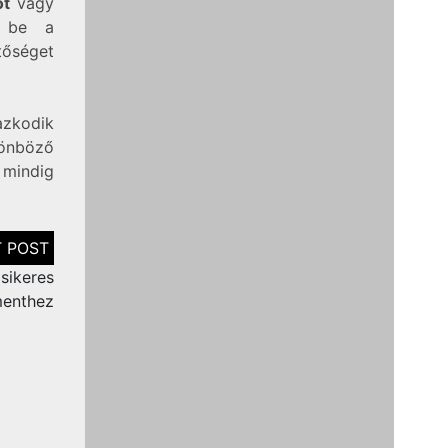
ot
vagy
k be a
tőséget
azkodik
lönböző
 mindig
sikeres
menthez