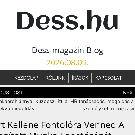
Dess.hu
Dess magazin Blog
2026.08.09.
KEZDŐLAP
RÓLUNK
ÍRÁSOK
KAPCSOLAT
zés
ció
kaerőhiánnyal küzdesz, itt a
HR tanácsadás: megoldás a 
ekvő megoldás
személyzeti menedzs
rt Kellene Fontolóra Venned A