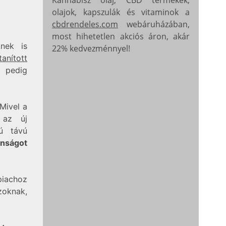
olajok, kapszulák és vitaminok a
cbdrendeles.com
webáruházában,
most hihetetlen akciós áron, akár
nek is
22% kedvezménnyel!
tanított
, pedig
Mivel a
 az új
ú távú
onságot
piachoz
zoknak,