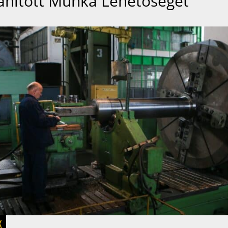
anított Munka Lehetőségét
K