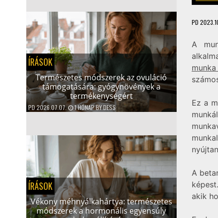
PD
2023.10
A mun
alkalm
ÍRÁSOK
munk
Természetes módszerek az ovuláció
számos
támogatására: gyógynövények a
termékenységért
Ez a m
PD
2026.07.07.
1 HÓNAP
BY
DESS
munká
munka
munka
nyújtan
A beta
ÍRÁSOK
képest
akik ho
Vékony méhnyálkahártya: természetes
módszerek a hormonális egyensúly