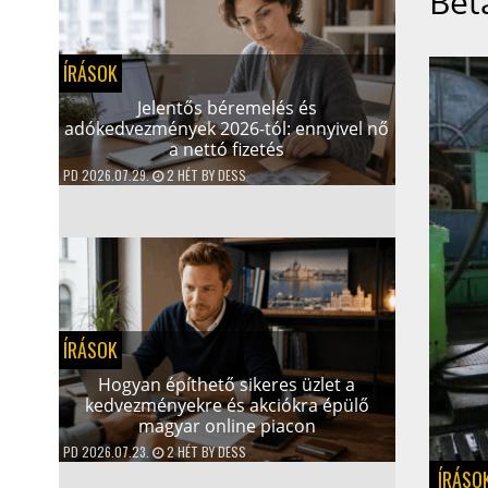
Bet
ÍRÁSOK
Jelentős béremelés és
adókedvezmények 2026-tól: ennyivel nő
a nettó fizetés
PD
2026.07.29.
2 HÉT
BY
DESS
ÍRÁSOK
Hogyan építhető sikeres üzlet a
kedvezményekre és akciókra épülő
magyar online piacon
PD
2026.07.23.
2 HÉT
BY
DESS
ÍRÁSO