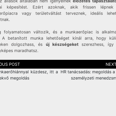
z állások általában nem igényelnek
előzetes tapasztalat
ai képesítést. Ezért azoknak, akik frissen lépne
rőpiacra vagy területváltást terveznek, ideális lehe
tnak.
g folyamatosan változik, és a munkaerőpiac is alkalm
 A betanított munka lehetőséget kínál arra, hogy kü
teken dolgozhass, és
új készségeket
szerezhess, így
yképes maradhatsz.
zés
ció
kaerőhiánnyal küzdesz, itt a
HR tanácsadás: megoldás a 
ekvő megoldás
személyzeti menedzs