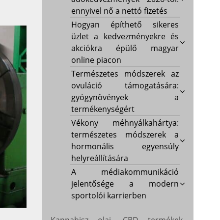
ennyivel nő a nettó fizetés
Hogyan építhető sikeres
üzlet a kedvezményekre és
akciókra épülő magyar
online piacon
Természetes módszerek az
ovuláció támogatására:
gyógynövények a
termékenységért
Vékony méhnyálkahártya:
természetes módszerek a
hormonális egyensúly
helyreállítására
A médiakommunikáció
jelentősége a modern
sportolói karrierben
Kannabisz olaj, CBD termékek,