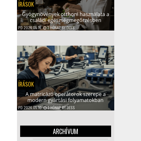
ÍRÁSOK
Gyógynövények otthoni használata a
családi egészségmegőrzésben
PD
2026.05.16.
3 HÓNAP
BY
DESS
ÍRÁSOK
A matricázó operátorok szerepe a
modern gyártási folyamatokban
PD
2026.05.10.
3 HÓNAP
BY
DESS
ARCHÍVUM