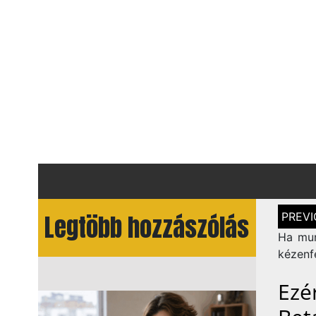
Bejegy
Legtöbb hozzászólás
navigá
Ha mun
kézenf
Ezé