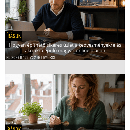
ÍRÁSOK
Hogyan építhető sikeres üzlet a kedvezményekre és
akciókra épülő magyar online piacon
PD
2026.07.23.
2 HÉT
BY
DESS
ÍRÁSOK