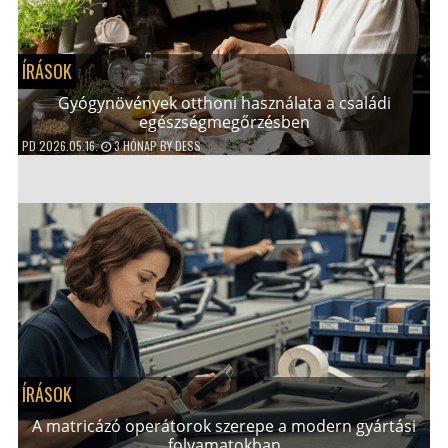
ÍRÁSOK
Gyógynövények otthoni használata a családi
egészségmegőrzésben
PD
2026.05.16.
3 HÓNAP
BY
DESS
ÍRÁSOK
A matricázó operátorok szerepe a modern gyártási
folyamatokban