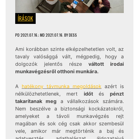
ÍRÁSOK
PD
2021.07.16.
; MD 2021.07.16.
BY
DESS
Ami korábban szinte elképzelhetetlen volt, az
tavaly valósággá vált, mégpedig, hogy a
dolgozók jelentős része
váltott irodai
munkavégzésről otthoni munkára.
A
hatékony távmunka megoldások
azért is
nélkülözhetetlenek, mert
időt
és
pénzt
takarítanak meg
a vállalkozások számára.
Nem beszélve a biztonsági kockázatokról,
amelyeket a távoli munkavégzés rejt
magában és sok cég csak akkor szembesül
vele, amikor már megtörténik a baj és
adatvesztés, adathalászat áldozataivá