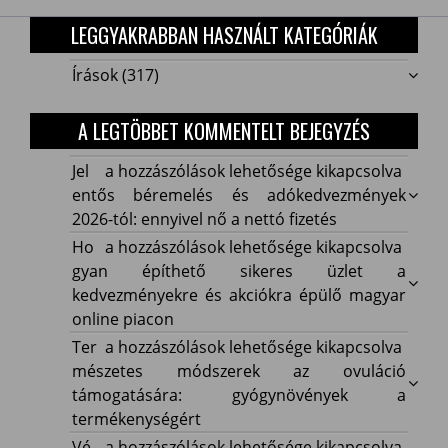
LEGGYAKRABBAN HASZNÁLT KATEGÓRIÁK
Írások
(317)
A LEGTÖBBET KOMMENTELT BEJEGYZÉS
Jelentős
Jel
a hozzászólások lehetősége kikapcsolva
béremelés
entős béremelés és adókedvezmények
és
2026-tól: ennyivel nő a nettó fizetés
adókedvezmények
Hogyan
Ho
a hozzászólások lehetősége kikapcsolva
2026-
építhető
gyan építhető sikeres üzlet a
tól:
sikeres
kedvezményekre és akciókra épülő magyar
ennyivel
üzlet
online piacon
nő
a
Természetes
Ter
a hozzászólások lehetősége kikapcsolva
a
kedvezményekre
módszerek
mészetes módszerek az ovuláció
nettó
és
az
támogatására: gyógynövények a
fizetés
akciókra
ovuláció
termékenységért
bejegyzéshez
épülő
támogatására:
Vékony
Vé
a hozzászólások lehetősége kikapcsolva