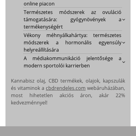
online piacon
Természetes módszerek az ovuláció
támogatására: gyógynövények a
termékenységért
Vékony méhnyálkahártya: természetes
módszerek a hormonális egyensúly
helyreállítására
A médiakommunikáció jelentősége a
modern sportolói karrierben
Kannabisz olaj, CBD termékek, olajok, kapszulák
és vitaminok a
cbdrendeles.com
webáruházában,
most hihetetlen akciós áron, akár 22%
kedvezménnyel!