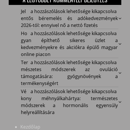
Jelentős
Jel
a hozzászólások lehetősége kikapcsolva
béremelés
entős béremelés és adókedvezmények
és
2026-tól: ennyivel nő a nettó fizetés
adókedvezmények
Hogyan
Ho
a hozzászólások lehetősége kikapcsolva
2026-
építhető
gyan építhető sikeres üzlet a
tól:
sikeres
kedvezményekre és akciókra épülő magyar
ennyivel
üzlet
online piacon
nő
a
Természetes
Ter
a hozzászólások lehetősége kikapcsolva
a
kedvezményekre
módszerek
mészetes módszerek az ovuláció
nettó
és
az
támogatására: gyógynövények a
fizetés
akciókra
ovuláció
termékenységért
bejegyzéshez
épülő
támogatására:
Vékony
Vé
a hozzászólások lehetősége kikapcsolva
magyar
gyógynövények
méhnyálkahártya:
kony méhnyálkahártya: természetes
online
a
természetes
módszerek a hormonális egyensúly
piacon
termékenységért
módszerek
helyreállítására
bejegyzéshez
bejegyzéshez
a
hormonális
Kezdőlap