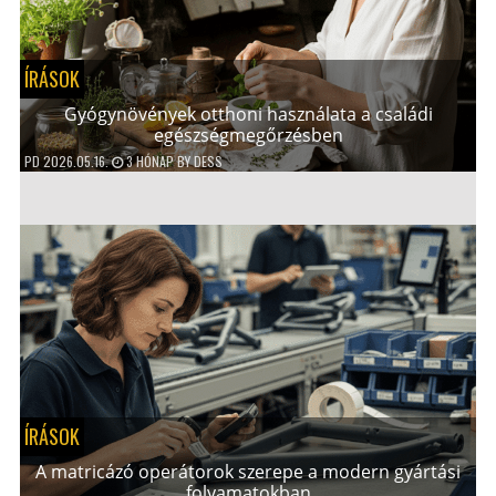
ÍRÁSOK
Gyógynövények otthoni használata a családi
egészségmegőrzésben
PD
2026.05.16.
3 HÓNAP
BY
DESS
ÍRÁSOK
A matricázó operátorok szerepe a modern gyártási
folyamatokban