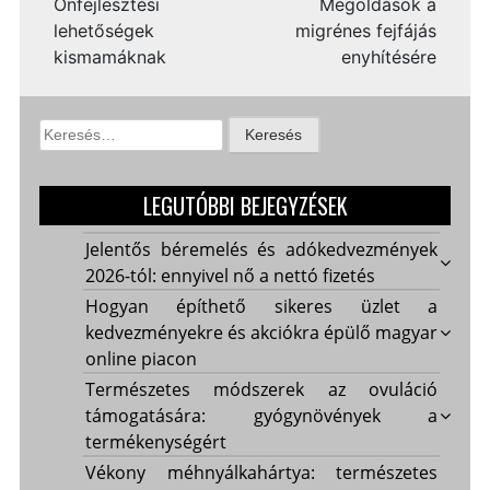
Önfejlesztési
Megoldások a
lehetőségek
migrénes fejfájás
kismamáknak
enyhítésére
Keresés:
LEGUTÓBBI BEJEGYZÉSEK
Jelentős béremelés és adókedvezmények
2026-tól: ennyivel nő a nettó fizetés
Hogyan építhető sikeres üzlet a
kedvezményekre és akciókra épülő magyar
online piacon
Természetes módszerek az ovuláció
támogatására: gyógynövények a
termékenységért
Vékony méhnyálkahártya: természetes