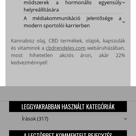
módszerek a hormonális egyensúly
helyreállítására
A médiakommunikáció jelentősége a
modern sportolói karrierben
Kannabisz olaj, CBD termékek, olajok, kapszulák
és vitaminok a
cbdrendeles.com
webáruházában,
most hihetetlen akciós áron, akár 22%
kedvezménnyel!
LEGGYAKRABBAN HASZNÁLT KATEGÓRIÁK
Írások
(317)
A LEGTÖBBET KOMMENTELT BEJEGYZÉS