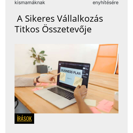
kismamáknak
enyhítésére
A Sikeres Vállalkozás
Titkos Összetevője
ÍRÁSOK