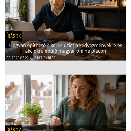
ÍRÁSOK
Hogyan építhető sikeres üzlet a kedvezményekre és
akciókra épülő magyar online piacon
PD
2026.07.23.
2 HÉT
BY
DESS
ÍRÁSOK