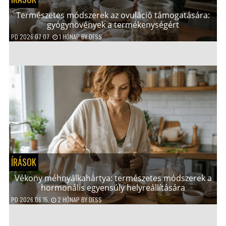
Természetes módszerek az ovuláció támogatására:
gyógynövények a termékenységért
PD
2026.07.07.
1 HÓNAP
BY
DESS
ÍRÁSOK
Vékony méhnyálkahártya: természetes módszerek a
hormonális egyensúly helyreállítására
PD
2026.06.15.
2 HÓNAP
BY
DESS