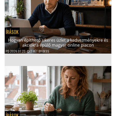
ÍRÁSOK
Hogyan építhető sikeres üzlet a kedvezményekre és
akciókra épülő magyar online piacon
PD
2026.07.23.
2 HÉT
BY
DESS
ÍRÁSOK