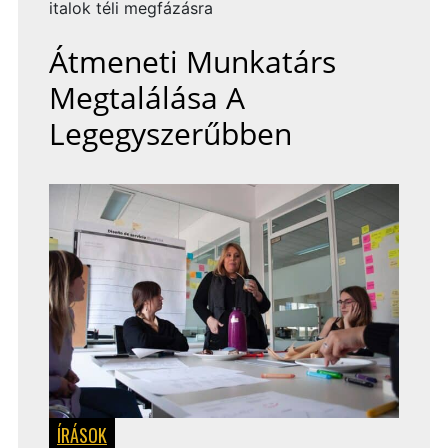
italok téli megfázásra
Átmeneti Munkatárs
Megtalálása A
Legegyszerűbben
ÍRÁSOK