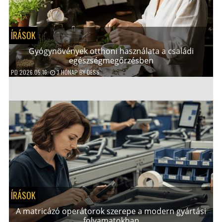
ÍRÁSOK
Gyógynövények otthoni használata a családi
egészségmegőrzésben
PD
2026.05.16.
3 HÓNAP
BY
DESS
ÍRÁSOK
A matricázó operátorok szerepe a modern gyártási
folyamatokban