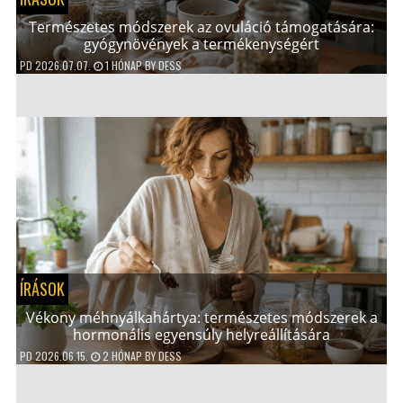
Természetes módszerek az ovuláció támogatására:
gyógynövények a termékenységért
PD
2026.07.07.
1 HÓNAP
BY
DESS
ÍRÁSOK
Vékony méhnyálkahártya: természetes módszerek a
hormonális egyensúly helyreállítására
PD
2026.06.15.
2 HÓNAP
BY
DESS