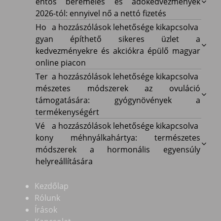
béremelés
entős béremelés és adókedvezmények
és
2026-tól: ennyivel nő a nettó fizetés
adókedvezmények
Hogyan
Ho
a hozzászólások lehetősége kikapcsolva
2026-
építhető
gyan építhető sikeres üzlet a
tól:
sikeres
kedvezményekre és akciókra épülő magyar
ennyivel
üzlet
online piacon
nő
a
Természetes
Ter
a hozzászólások lehetősége kikapcsolva
a
kedvezményekre
módszerek
mészetes módszerek az ovuláció
nettó
és
az
támogatására: gyógynövények a
fizetés
akciókra
ovuláció
termékenységért
bejegyzéshez
épülő
támogatására:
Vékony
Vé
a hozzászólások lehetősége kikapcsolva
magyar
gyógynövények
méhnyálkahártya:
kony méhnyálkahártya: természetes
online
a
természetes
módszerek a hormonális egyensúly
piacon
termékenységért
módszerek
helyreállítására
bejegyzéshez
bejegyzéshez
a
hormonális
Kezdőlap
egyensúly
Rólunk
helyreállítására
Írások
bejegyzéshez