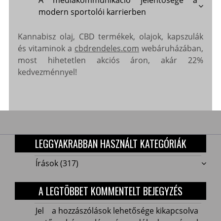
A médiakommunikáció jelentősége a
modern sportolói karrierben
Kannabisz olaj, CBD termékek, olajok, kapszulák
és vitaminok a
cbdrendeles.com
webáruházában,
most hihetetlen akciós áron, akár 22%
kedvezménnyel!
LEGGYAKRABBAN HASZNÁLT KATEGÓRIÁK
Írások
(317)
A LEGTÖBBET KOMMENTELT BEJEGYZÉS
Jelentős
Jel
a hozzászólások lehetősége kikapcsolva