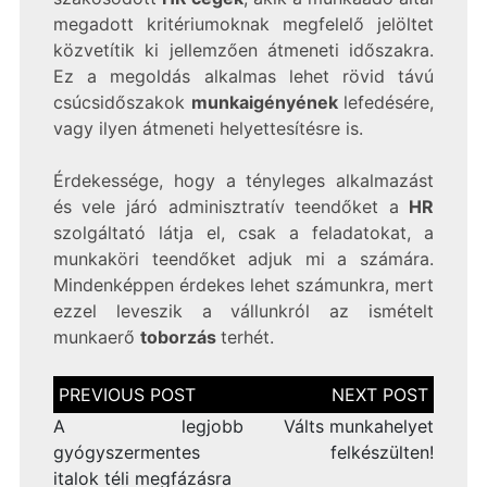
megadott kritériumoknak megfelelő jelöltet
közvetítik ki jellemzően átmeneti időszakra.
Ez a megoldás alkalmas lehet rövid távú
csúcsidőszakok
munkaigényének
lefedésére,
vagy ilyen átmeneti helyettesítésre is.
Érdekessége, hogy a tényleges alkalmazást
és vele járó adminisztratív teendőket a
HR
szolgáltató látja el, csak a feladatokat, a
munkaköri teendőket adjuk mi a számára.
Mindenképpen érdekes lehet számunkra, mert
ezzel leveszik a vállunkról az ismételt
munkaerő
toborzás
terhét.
Bejegyzés
navigáció
A legjobb
Válts munkahelyet
gyógyszermentes
felkészülten!
italok téli megfázásra