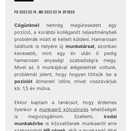
PD
2023.02.14.
; MD 2023.02.14.
BY
DESS
Cégünknél
nemrég megüresedett egy
pozíció, a korábbi kolléganőt teljesítménybeli
problémák miatt el kellett küldeni. Hamarosan
találtunk is helyére új
munkatársat
, azonban
kevesebb, mint egy év után ő pedig
hamarosan anyasági szabadságra megy.
Mivel az ő munkájával elégedettek voltunk,
problémát jelent, hogy hogyan töltsük be a
pozíciót
átmeneti időre, mivel visszavárjuk
kb. 1,5 év múlva.
Ekkor kaptam a tanácsot, hogy érdemes
ilyenkor a
munkaerő kölcsönzés
lehetőségét
is megvizsgálnom. Szellemi,
irodai
munkakörbe
is közvetítenek munkaerőt erre
szakosodott
HR cégek
, akik a munkaadó által