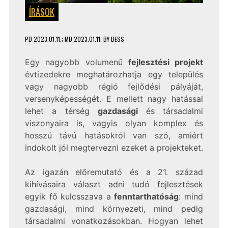
ÍRÁSOK
PD
2023.01.11.
; MD 2023.01.11.
BY
DESS
Egy nagyobb volumenű
fejlesztési projekt
évtizedekre meghatározhatja egy település
vagy nagyobb régió fejlődési pályáját,
versenyképességét. E mellett nagy hatással
lehet a térség
gazdasági
és társadalmi
viszonyaira is, vagyis olyan komplex és
hosszú távú hatásokról van szó, amiért
indokolt jól megtervezni ezeket a projekteket.
Az igazán előremutató és a 21. század
kihívásaira választ adni tudó fejlesztések
egyik fő kulcsszava a
fenntarthatóság
: mind
gazdasági, mind környezeti, mind pedig
társadalmi vonatkozásokban. Hogyan lehet