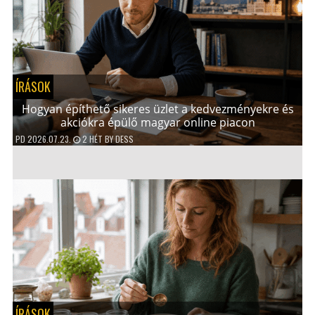
ÍRÁSOK
Hogyan építhető sikeres üzlet a kedvezményekre és
akciókra épülő magyar online piacon
PD
2026.07.23.
2 HÉT
BY
DESS
ÍRÁSOK