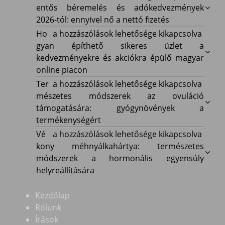
béremelés
entős béremelés és adókedvezmények
és
2026-tól: ennyivel nő a nettó fizetés
adókedvezmények
Hogyan
Ho
a hozzászólások lehetősége kikapcsolva
2026-
építhető
gyan építhető sikeres üzlet a
tól:
sikeres
kedvezményekre és akciókra épülő magyar
ennyivel
üzlet
online piacon
nő
a
Természetes
Ter
a hozzászólások lehetősége kikapcsolva
a
kedvezményekre
módszerek
mészetes módszerek az ovuláció
nettó
és
az
támogatására: gyógynövények a
fizetés
akciókra
ovuláció
termékenységért
bejegyzéshez
épülő
támogatására:
Vékony
Vé
a hozzászólások lehetősége kikapcsolva
magyar
gyógynövények
méhnyálkahártya:
kony méhnyálkahártya: természetes
online
a
természetes
módszerek a hormonális egyensúly
piacon
termékenységért
módszerek
helyreállítására
bejegyzéshez
bejegyzéshez
a
hormonális
Kezdőlap
egyensúly
Rólunk
helyreállítására
Írások