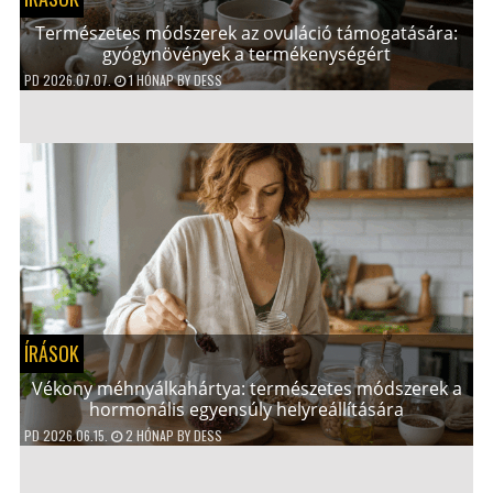
Természetes módszerek az ovuláció támogatására:
gyógynövények a termékenységért
PD
2026.07.07.
1 HÓNAP
BY
DESS
ÍRÁSOK
Vékony méhnyálkahártya: természetes módszerek a
hormonális egyensúly helyreállítására
PD
2026.06.15.
2 HÓNAP
BY
DESS