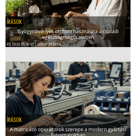
ÍRÁSOK
Gyógynövények otthoni használata a családi
egészségmegőrzésben
PD
2026.05.16.
3 HÓNAP
BY
DESS
ÍRÁSOK
A matricázó operátorok szerepe a modern gyártási
folyamatokban