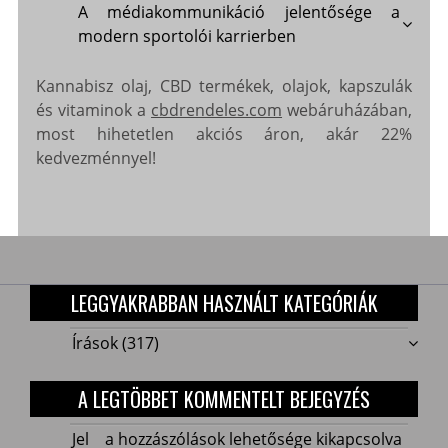
A médiakommunikáció jelentősége a
modern sportolói karrierben
Kannabisz olaj, CBD termékek, olajok, kapszulák
és vitaminok a
cbdrendeles.com
webáruházában,
most hihetetlen akciós áron, akár 22%
kedvezménnyel!
LEGGYAKRABBAN HASZNÁLT KATEGÓRIÁK
Írások
(317)
A LEGTÖBBET KOMMENTELT BEJEGYZÉS
Jelentős
Jel
a hozzászólások lehetősége kikapcsolva